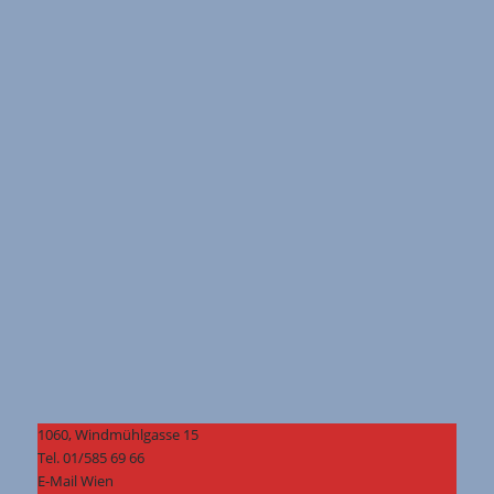
1060, Windmühlgasse 15
Tel. 01/585 69 66
E-Mail Wien