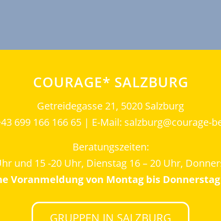
COURAGE* SALZBURG
Getreidegasse 21, 5020 Salzburg
+43 699 166 166 65 | E-Mail: salzburg@courage-b
Beratungszeiten:
hr und 15 -20 Uhr, Dienstag 16 – 20 Uhr, Donner
he Voranmeldung von Montag bis Donnerstag 
GRUPPEN IN SALZBURG