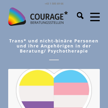
+43 1 585 69 66
Trans* und nicht-binäre Personen
und ihre Angehörigen in der
Beratung/ Psychotherapie