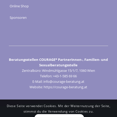
Online Shop
Sponsoren
Beratungsstellen COURAGE* PartnerInnen-, Familien- und
Sexualberatungsstelle
Zentralbüro: Windmühlgasse 15/1/7, 1060 Wien
Telefon: +43-1-585 69 66
E-Mail: info@courage-beratung.at
Website: https://courage-beratung.at
Diese Seite verwendet Cookies. Mit der Weiternutzung der Seite,
stimmst du die Verwendung von Cookies zu.