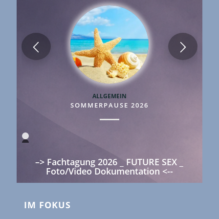
ALLGEMEIN
SOMMERPAUSE 2026
1
2
3
–> Fachtagung 2026 _ FUTURE SEX _
4
5
Foto/Video Dokumentation <--
IM FOKUS