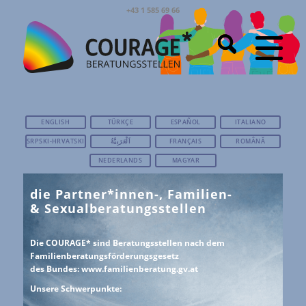
+43 1 585 69 66
ENGLISH
TÜRKÇE
ESPAÑOL
ITALIANO
SRPSKI-HRVATSKI
اَلْعَرَبِيَّةُ
FRANÇAIS
ROMÂNĂ
NEDERLANDS
MAGYAR
die Partner*innen-, Familien-
& Sexualberatungsstellen
Die COURAGE* sind Beratungsstellen nach dem
Familienberatungsförderungsgesetz
des Bundes:
www.familienberatung.gv.at
Unsere Schwerpunkte: