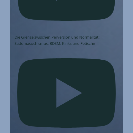
Die Grenze zwischen Perversion und Normalität:
Sadomasochismus, BDSM, Kinks und Fetische