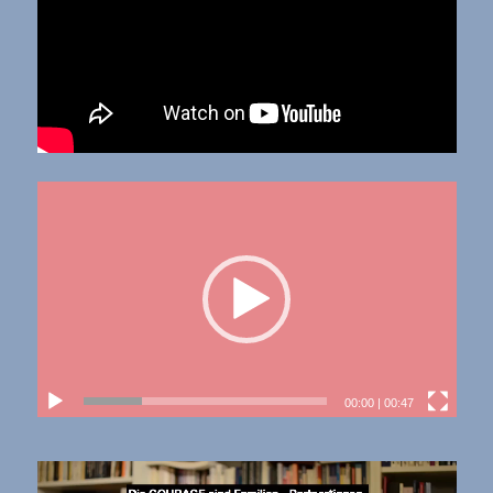
00:00
|
00:47