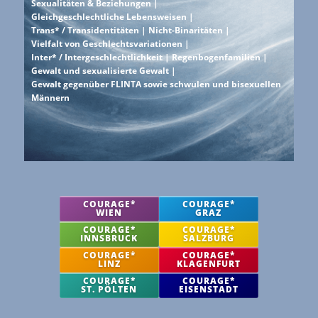
Sexualitäten & Beziehungen |
Gleichgeschlechtliche Lebensweisen |
Trans* / Transidentitäten | Nicht-Binaritäten |
Vielfalt von Geschlechtsvariationen |
Inter* / Intergeschlechtlichkeit | Regenbogenfamilien |
Gewalt und sexualisierte Gewalt |
Gewalt gegenüber FLINTA sowie schwulen und bisexuellen
Männern
COURAGE*
COURAGE*
WIEN
GRAZ
COURAGE*
COURAGE*
INNSBRUCK
SALZBURG
COURAGE*
COURAGE*
LINZ
KLAGENFURT
COURAGE*
COURAGE*
ST. PÖLTEN
EISENSTADT