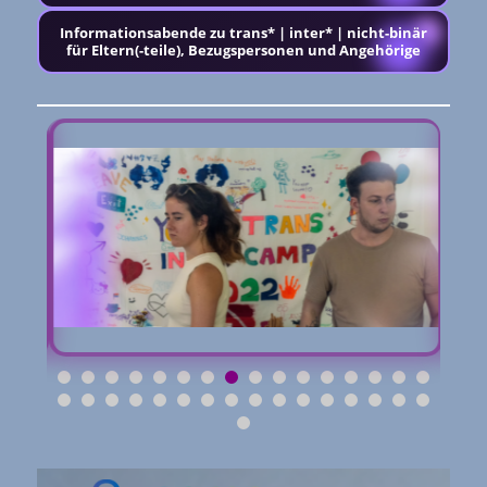
30
31
Informationsabende zu trans* | inter* | nicht-binär
32
für Eltern(-teile), Bezugspersonen und Angehörige
33
34
35
36
37
38
39
40
41
42
43
44
45
46
47
48
49
50
51
52
53
54
55
56
57
58
59
60
61