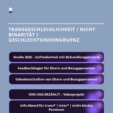
1
2
3
4
5
TRANSGESCHLECHLICHKEIT / NICHT
6
7
BINARITÄT /
8
GESCHLECHTSINKONGRUENZ
9
10
11
12
13
Studie 2026 – Zufriedenheit mit Behandlungsprozess
14
15
16
Feedbackbogen für Eltern und Bezugspersonen
17
18
19
20
Videobotschaften von Eltern und Bezugspersonen
21
22
23
24
VON UNS ERZÄHLT! – Videoprojekt
25
26
27
Info-Abend für trans* | inter* | nicht-binäre
28
Personen
29