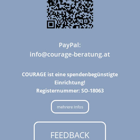
PayPal:
info@courage-beratung.at
COURAGE ist eine spendenbegünstigte
Einrichtung!
Registernummer: SO-18063
mehrere Infos
FEEDBACK