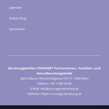
Spenden
Online Shop
Sponsoren
Beratungsstellen COURAGE* PartnerInnen-, Familien- und
Sexualberatungsstelle
Zentralbüro: Windmühlgasse 15/1/7, 1060 Wien
Telefon: +43-1-585 69 66
E-Mail: info@courage-beratung.at
Website: https://courage-beratung.at