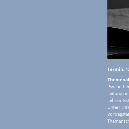
Termin: 1
Themenabe
Psychother
Leitung un
Lehramtsst
Unterricht
Vortragstä
Themensch