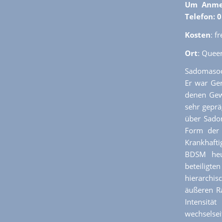
Um Anmel
Telefon: 
Kosten
: f
Ort
: Quee
Sadomasoc
Er war Ger
denen Gew
sehr geprä
über Sado
Form der 
Krankhaftig
BDSM heut
beteiligte
hierarchis
äußeren Ra
Intensit
wechselsei