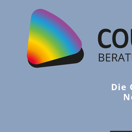
Die 
N