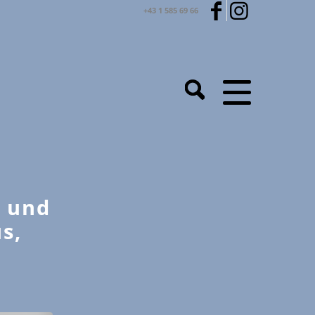
+43 1 585 69 66
n und
s,