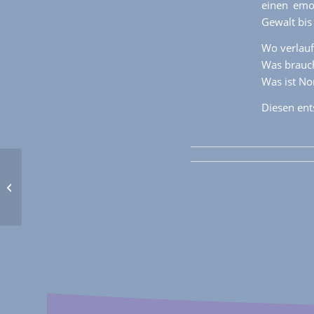
einen emot
Gewalt bis
Wo verlauf
Was brauch
Was ist No
Diesen ent
TRANS* UND INTER*
Parents Wien –
Informationsabend