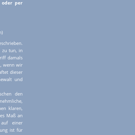
 oder per
n)
schrieben.
 zu tun, in
iff damals
n, wenn wir
tet dieser
Gewalt und
ischen den
rnehmliche,
nen klaren,
ohes Maß an
auf einer
ung ist für