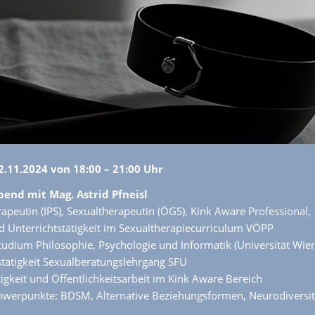
2.11.2024 von 18:00 – 21:00 Uhr
nd mit Mag. Astrid Pfneisl
apeutin (IPS), Sexualtherapeutin (ÖGS), Kink Aware Professional,
d Unterrichtstätigkeit im Sexualtherapiecurriculum VÖPP
udium Philosophie, Psychologie und Informatik (Universität Wien
stätigkeit Sexualberatungslehrgang SFU
tigkeit und Öffentlichkeitsarbeit im Kink Aware Bereich
werpunkte: BDSM, Alternative Beziehungsformen, Neurodiversit