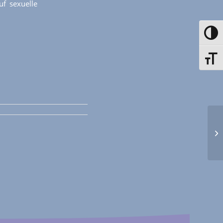
uf sexuelle
Toggle
Toggle