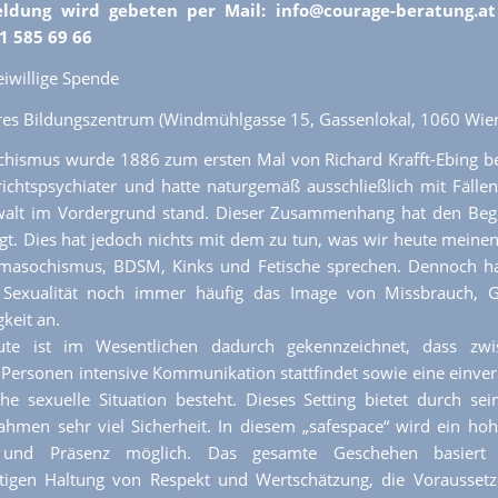
dung wird gebeten per Mail: info@courage-beratung.at
01 585 69 66
reiwillige Spende
res Bildungszentrum (Windmühlgasse 15, Gassenlokal, 1060 Wie
hismus wurde 1886 zum ersten Mal von Richard Krafft-Ebing be
ichtspsychiater und hatte naturgemäß ausschließlich mit Fällen
alt im Vordergrund stand. Dieser Zusammenhang hat den Begr
gt. Dies hat jedoch nichts mit dem zu tun, was wir heute meine
masochismus, BDSM, Kinks und Fetische sprechen. Dennoch haf
Sexualität noch immer häufig das Image von Missbrauch, 
keit an.
e ist im Wesentlichen dadurch gekennzeichnet, dass zw
n Personen intensive Kommunikation stattfindet sowie eine einve
che sexuelle Situation besteht. Dieses Setting bietet durch sei
hmen sehr viel Sicherheit. In diesem „safespace“ wird ein h
ät und Präsenz möglich. Das gesamte Geschehen basiert 
tigen Haltung von Respekt und Wertschätzung, die Voraussetz