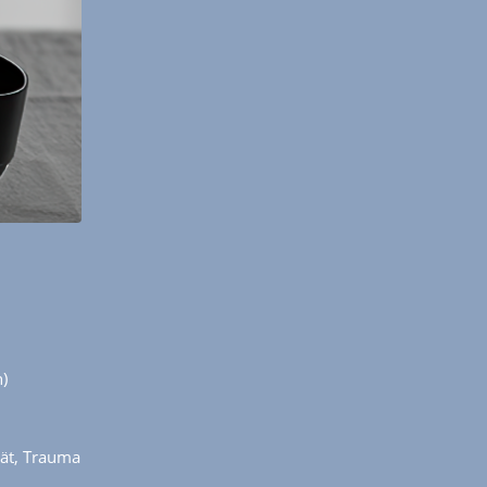
)
ät, Trauma