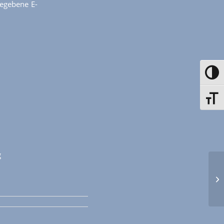
egebene E-
Toggle
Toggle
g