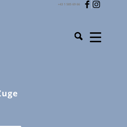
+43 1 585 69 66
-
Zuge