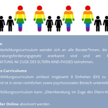
e:
iterbildungscurriculum wendet sich an alle Berater*innen, di
beratungsförderungsgesetz anerkannt sind und am Pil
ATUNG IM ZUGE DES ELTERN-KIND-PASSES teilnehmen.
es Curriculums:
rbildungscurriculum umfasst insgesamt 8 Einheiten (EH) zu 
d ist in einen rechtlichen sowie psychosozialen Bereich unterteilt
bildungscurriculum kann „Elternberatung im Zuge des Eltern-K
der Online
absolviert werden.