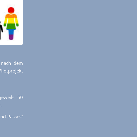
e nach dem
otprojekt
jeweils 50
.
ind-Passes“