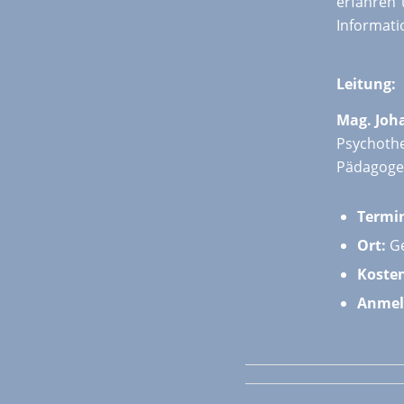
erfahren 
Informati
Leitung:
Mag. Joh
Psychothe
Pädagoge
Termi
Ort:
Ge
Koste
Anmel