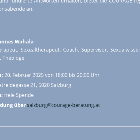
und fundierte Antworten erhalten, bietet die COURAGE r
onsabende an.
annes Wahala
rapeut, Sexualtherapeut, Coach, Supervisor, Sexualwissen
, Theologe
n:
20. Februar 2025 von 18:00 bis 20:00 Uhr
treidegasse 21, 5020 Salzburg
n:
freie Spende
dung über
salzburg@courage-beratung.at