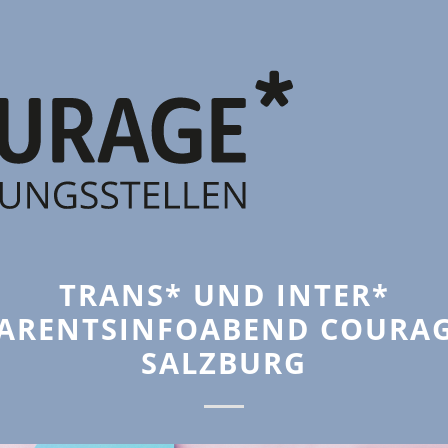
TRANS* UND INTER*
ARENTSINFOABEND COURA
SALZBURG