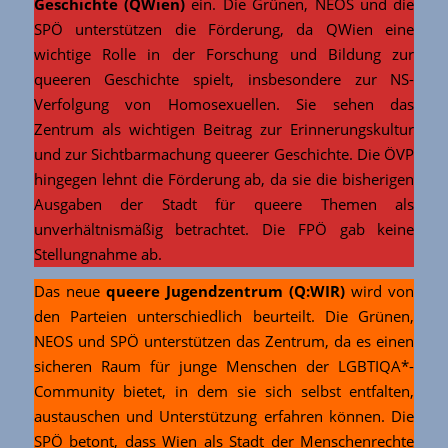
Geschichte (QWien)
ein. Die Grünen, NEOS und die
SPÖ unterstützen die Förderung, da QWien eine
wichtige Rolle in der Forschung und Bildung zur
queeren Geschichte spielt, insbesondere zur NS-
Verfolgung von Homosexuellen. Sie sehen das
Zentrum als wichtigen Beitrag zur Erinnerungskultur
und zur Sichtbarmachung queerer Geschichte. Die ÖVP
hingegen lehnt die Förderung ab, da sie die bisherigen
Ausgaben der Stadt für queere Themen als
unverhältnismäßig betrachtet. Die FPÖ gab keine
Stellungnahme ab.
Das neue
queere Jugendzentrum (Q:WIR)
wird von
den Parteien unterschiedlich beurteilt. Die Grünen,
NEOS und SPÖ unterstützen das Zentrum, da es einen
sicheren Raum für junge Menschen der LGBTIQA*-
Community bietet, in dem sie sich selbst entfalten,
austauschen und Unterstützung erfahren können. Die
SPÖ betont, dass Wien als Stadt der Menschenrechte