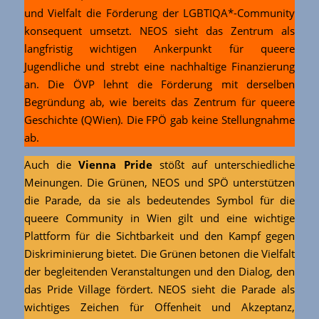
und Vielfalt die Förderung der LGBTIQA*-Community
konsequent umsetzt. NEOS sieht das Zentrum als
langfristig wichtigen Ankerpunkt für queere
Jugendliche und strebt eine nachhaltige Finanzierung
an. Die ÖVP lehnt die Förderung mit derselben
Begründung ab, wie bereits das Zentrum für queere
Geschichte (QWien). Die FPÖ gab keine Stellungnahme
ab.
Auch die
Vienna Pride
stößt auf unterschiedliche
Meinungen. Die Grünen, NEOS und SPÖ unterstützen
die Parade, da sie als bedeutendes Symbol für die
queere Community in Wien gilt und eine wichtige
Plattform für die Sichtbarkeit und den Kampf gegen
Diskriminierung bietet. Die Grünen betonen die Vielfalt
der begleitenden Veranstaltungen und den Dialog, den
das Pride Village fördert. NEOS sieht die Parade als
wichtiges Zeichen für Offenheit und Akzeptanz,