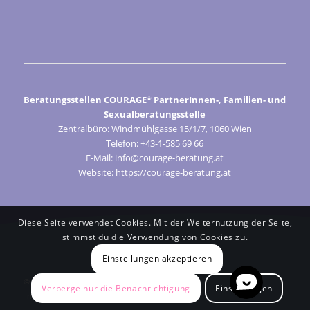
Beratungsstellen COURAGE* PartnerInnen-, Familien- und
Sexualberatungsstelle
Zentralbüro: Windmühlgasse 15/1/7, 1060 Wien
Telefon: +43-1-585 69 66
E-Mail: info@courage-beratung.at
Website: https://courage-beratung.at
Diese Seite verwendet Cookies. Mit der Weiternutzung der Seite,
stimmst du die Verwendung von Cookies zu.
Einstellungen akzeptieren
© Courage 2024
Verberge nur die Benachrichtigung
Einstellungen
Impressum
Cookie-Präferenzen