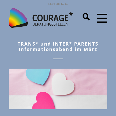
+43 1 585 69 66
TRANS* und INTER* PARENTS
Informationsabend im März