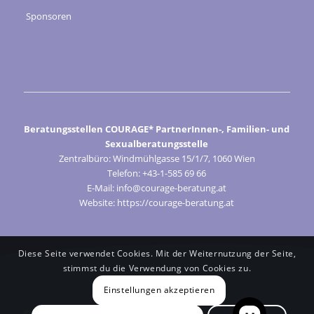
Sponsoren
Beratungsstellen COURAGE* PartnerInnen-, Familien- und
Sexualberatungsstelle
Zentralbüro: Windmühlgasse 15/1/7, 1060 Wien
Telefon: +43-1-585 69 66
E-Mail: info@courage-beratung.at
Website: https://courage-beratung.at
Diese Seite verwendet Cookies. Mit der Weiternutzung der Seite,
stimmst du die Verwendung von Cookies zu.
Einstellungen akzeptieren
© Courage 2024