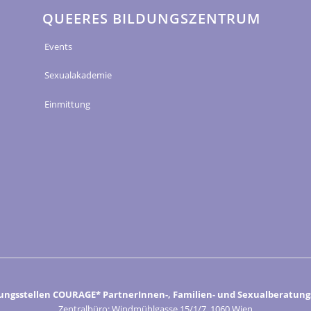
QUEERES BILDUNGSZENTRUM
Events
Sexualakademie
Einmittung
ungsstellen COURAGE* PartnerInnen-, Familien- und Sexualberatungs
Zentralbüro: Windmühlgasse 15/1/7, 1060 Wien