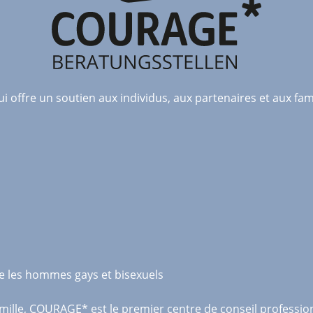
 offre un soutien aux individus, aux partenaires et aux fami
e les hommes gays et bisexuels
amille, COURAGE* est le premier centre de conseil professi