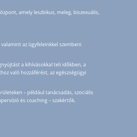
özpont, amely leszbikus, meleg, biszexuális,
 valamint az ügyfeleinkkel szembeni
gnyújtást a kihívásokkal teli időkben, a
khoz való hozzáférést, az egészségügyi
ületeken – például tanácsadás, szociális
upervízió és coaching – szakértők.