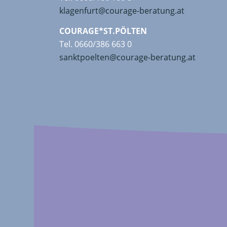
klagenfurt@courage-beratung.at
COURAGE*ST.PÖLTEN
Tel. 0660/386 663 0
sanktpoelten@courage-beratung.at