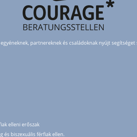
egyéneknek, partnereknek és családoknak nyújt segítséget
iak elleni erőszak
és biszexuális férfiak ellen.