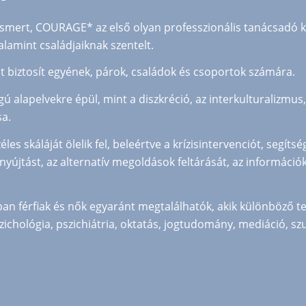
lismert, COURAGE* az első olyan professzionális tanácsadó k
lamint családjaiknak szentelt.
biztosít egyének, párok, családok és csoportok számára.
alapelvekre épül, mint a diszkréció, az interkulturalizmus,
sa.
s skáláját ölelik fel, beleértve a krízisintervenciót, segítsé
yújtást, az alternatív megoldások feltárását, az információ
 férfiak és nők egyaránt megtalálhatók, akik különböző ter
zichológia, pszichiátria, oktatás, jogtudomány, mediáció, sz