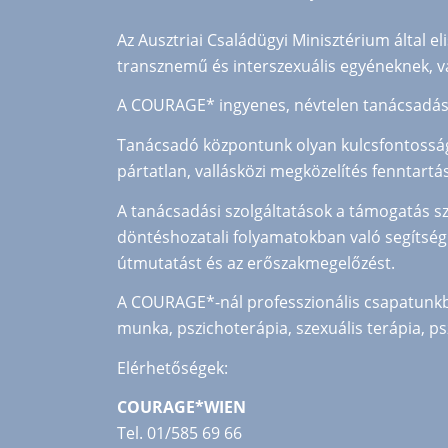
Az Ausztriai Családügyi Minisztérium által e
transznemű és interszexuális egyéneknek, va
A COURAGE* ingyenes, névtelen tanácsadást 
Tanácsadó központunk olyan kulcsfontosságú 
pártatlan, vallásközi megközelítés fenntartá
A tanácsadási szolgáltatások a támogatás széle
döntéshozatali folyamatokban való segítségn
útmutatást és az erőszakmegelőzést.
A COURAGE*-nál professzionális csapatunkban
munka, pszichoterápia, szexuális terápia, ps
Elérhetőségek:
COURAGE*WIEN
Tel. 01/585 69 66