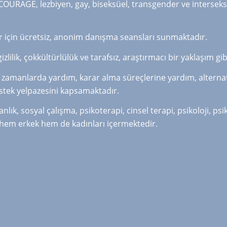
COURAGE, lezbiyen, gay, biseksüel, transgender ve interseks b
lar için ücretsiz, anonim danışma seansları sunmaktadır.
zlilik, çokkültürlülük ve tarafsız, araştırmacı bir yaklaşım 
 zamanlarda yardım, karar alma süreçlerine yardım, alternatif
estek yelpazesini kapsamaktadır.
k, sosyal çalışma, psikoterapi, cinsel terapi, psikoloji, psi
ş hem erkek hem de kadınları içermektedir.