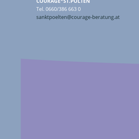
COURAGE*ST.PÖLTEN
Tel. 0660/386 663 0
sanktpoelten@courage-beratung.at