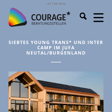
+43 1 585 69 66
SIEBTES YOUNG TRANS* UND INTER
CAMP IM JUFA
NEUTAL/BURGENLAND