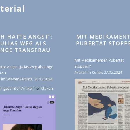
terial
CH HATTE ANGST“:
MIT MEDIKAMEN
JULIAS WEG ALS
PUBERTÄT STOPP
UNGE TRANSFRAU
Mit Medikamenten Pubertät
stoppen?
atte Angst“: Julias Weg als junge
Artikel im Kurier, 07.05.2024
frau
l im Wiener Zeitung, 20.12.2024
en gesamten Artikel
hier
klicken.