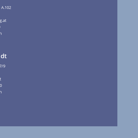
p A.102
g.at
0
5h
dt
7/9
t
00
5h