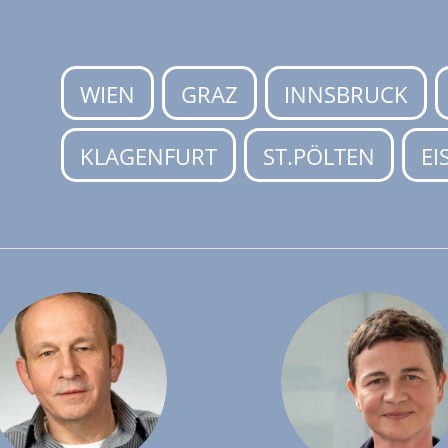
WIEN
GRAZ
INNSBRUCK
KLAGENFURT
ST.PÖLTEN
EI