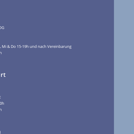
.OG
h, Mi & Do 15-19h und nach Vereinbarung
5h
rt
t
00h
5h
n