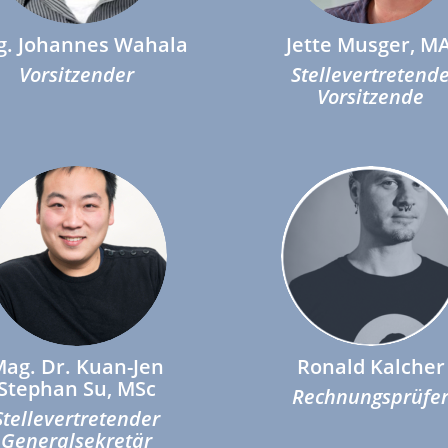
. Johannes Wahala
Jette Musger, MA
Vorsitzender
Stellevertretend
Vorsitzende
ag. Dr. Kuan-Jen
Ronald Kalcher
Stephan Su, MSc
Rechnungsprüfe
Stellevertretender
Generalsekretär