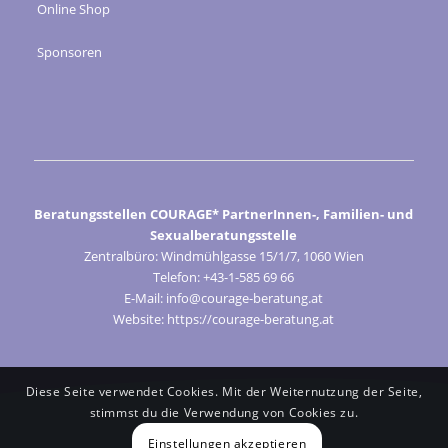
Online Shop
Sponsoren
Beratungsstellen COURAGE* PartnerInnen-, Familien- und
Sexualberatungsstelle
Zentralbüro: Windmühlgasse 15/1/7, 1060 Wien
Telefon: +43-1-585 69 66
E-Mail: info@courage-beratung.at
Website: https://courage-beratung.at
Diese Seite verwendet Cookies. Mit der Weiternutzung der Seite,
stimmst du die Verwendung von Cookies zu.
Einstellungen akzeptieren