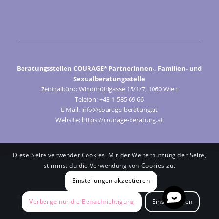
Beratungsstellen COURAGE* PartnerInnen-, Familien- und
Sexualberatungsstelle
Zentralbüro: Windmühlgasse 15/1/7, 1060 Wien
Telefon: +43-1-585 69 66
E-Mail: info@courage-beratung.at
Website: https://courage-beratung.at
Diese Seite verwendet Cookies. Mit der Weiternutzung der Seite,
stimmst du die Verwendung von Cookies zu.
Einstellungen akzeptieren
© Courage 2024
Verberge nur die Benachrichtigung
Einstellungen
Impressum
Cookie-Präferenzen