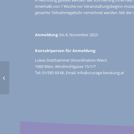
innerhalb von 1 Woche vor Veranstaltungsbeginn müsse
gesamte Teilnahmegebühr verrechnet werden. Mit der v
Anmeldung
: bis 8. November 2023
Kontaktperson für Anmeldung
:
Lukas Stelzhammer (Koordination Wien)
1060 Wien, Windmühlgasse 15/1/7
AUSGEBUCHT:
Tel: 01/585 69 66, Email: info@courage-beratung.at
Systemische Beratung
im Kontext der Vielfalt
von Partnerschafts-,...