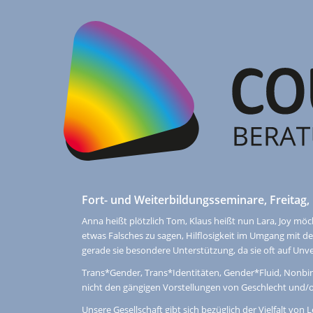
Fort- und Weiterbildungsseminare, Freitag,
Anna heißt plötzlich Tom, Klaus heißt nun Lara, Joy m
etwas Falsches zu sagen, Hilflosigkeit im Umgang mit 
gerade sie besondere Unterstützung, da sie oft auf Unve
Trans*Gender, Trans*Identitäten, Gender*Fluid, Nonbin
nicht den gängigen Vorstellungen von Geschlecht und/o
Unsere Gesellschaft gibt sich bezüglich der Vielfalt von