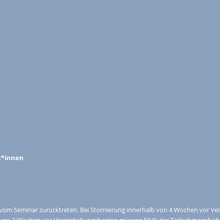
t*innen
 vom Seminar zurücktreten. Bei Stornierung innerhalb von 4 Wochen vor 
b von 2 Wochen vor Veranstaltungsbeginn müssen 50 % der Teilnahmegebühr 