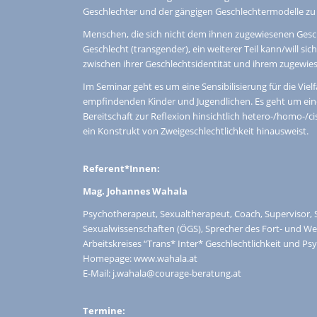
Geschlechter und der gängigen Geschlechtermodelle zu 
Menschen, die sich nicht dem ihnen zugewiesenen Gesch
Geschlecht (transgender), ein weiterer Teil kann/will s
zwischen ihrer Geschlechtsidentität und ihrem zugewi
Im Seminar geht es um eine Sensibilisierung für die V
empfindenden Kinder und Jugendlichen. Es geht um ein
Bereitschaft zur Reflexion hinsichtlich hetero-/homo-
ein Konstrukt von Zweigeschlechtlichkeit hinausweist.
Referent*Innen:
Mag. Johannes Wahala
Psychotherapeut, Sexualtherapeut, Coach, Supervisor, S
Sexualwissenschaften (ÖGS), Sprecher des Fort- und We
Arbeitskreises “Trans* Inter* Geschlechtlichkeit und P
Homepage: www.wahala.at
E-Mail: j.wahala@courage-beratung.at
Termine: