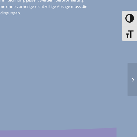
me ohne vorherige rechtzeitige Absage muss die
edingungen.
Toggle
Toggle