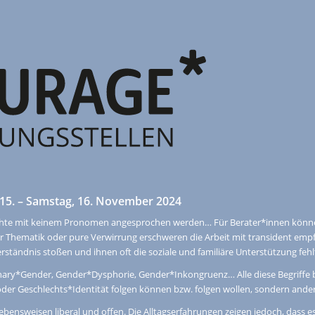
 15. – Samstag, 16. November 2024
öchte mit keinem Pronomen angesprochen werden… Für Berater*innen können 
der Thematik oder pure Verwirrung erschweren die Arbeit mit transident em
rständnis stoßen und ihnen oft die soziale und familiäre Unterstützung fehl
ary*Gender, Gender*Dysphorie, Gender*Inkongruenz… Alle diese Begriffe be
der Geschlechts*Identität folgen können bzw. folgen wollen, sondern and
 Lebensweisen liberal und offen. Die Alltagserfahrungen zeigen jedoch, dass e