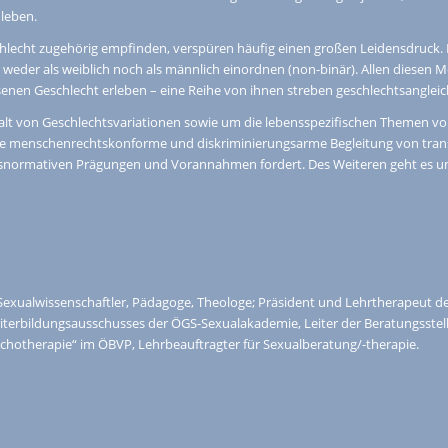
leben.
lecht zugehörig empfinden, verspüren häufig einen großen Leidensdruck. D
ich weder als weiblich noch als männlich einordnen (non-binär). Allen diesen
esenen Geschlecht erleben – eine Reihe von ihnen streben geschlechtsangl
ielfalt von Geschlechtsvariationen sowie um die lebensspezifischen Theme
e menschenrechtskonforme und diskriminierungsarme Begleitung von trans*
/cisnormativen Prägungen und Vorannahmen fordert. Des Weiteren geht es 
exualwissenschaftler, Pädagoge, Theologe; Präsident und Lehrtherapeut der
iterbildungsausschusses der ÖGS-Sexualakademie, Leiter der Beratungsstell
sychotherapie“ im ÖBVP, Lehrbeauftragter für Sexualberatung/-therapie.