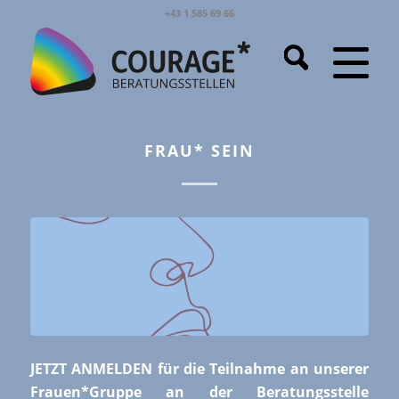
+43 1 585 69 66
FRAU* SEIN
JETZT ANMELDEN für die Teilnahme an unserer
Frauen*Gruppe an der Beratungsstelle