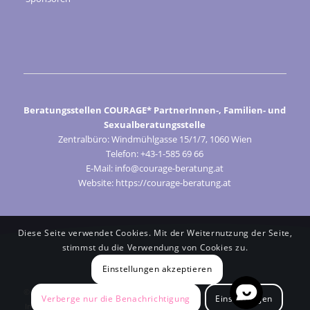
Beratungsstellen COURAGE* PartnerInnen-, Familien- und
Sexualberatungsstelle
Zentralbüro: Windmühlgasse 15/1/7, 1060 Wien
Telefon: +43-1-585 69 66
E-Mail: info@courage-beratung.at
Website: https://courage-beratung.at
Diese Seite verwendet Cookies. Mit der Weiternutzung der Seite,
stimmst du die Verwendung von Cookies zu.
Einstellungen akzeptieren
© Courage 2024
Verberge nur die Benachrichtigung
Einstellungen
Impressum
Cookie-Präferenzen