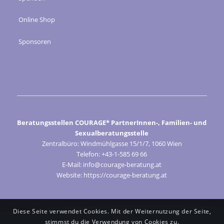
Online Shop
Sponsoren
Beratungsstellen COURAGE* PartnerInnen-, Familien- und
Sexualberatungsstelle
Zentralbüro: Windmühlgasse 15/1/7, 1060 Wien
Telefon: +43-1-585 69 66
E-Mail: info@courage-beratung.at
Website: https://courage-beratung.at
Diese Seite verwendet Cookies. Mit der Weiternutzung der Seite,
stimmst du die Verwendung von Cookies zu.