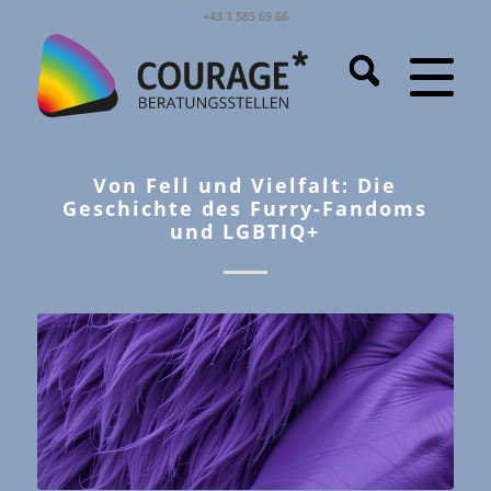
+43 1 585 69 66
Von Fell und Vielfalt: Die
Geschichte des Furry-Fandoms
und LGBTIQ+