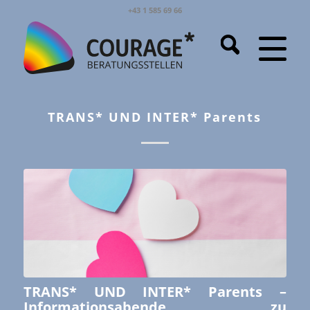
+43 1 585 69 66
TRANS* UND INTER* Parents
TRANS* UND INTER* Parents –
Informationsabende zu