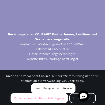
Beratungsstellen COURAGE* PartnerInnen-, Familien- und
Sexualberatungsstelle
Zentralbüro: Windmühlgasse 15/1/7, 1060 Wien
Telefon: +43-1-585 69 66
E-Mail: info@courage-beratung.at
Website: https://courage-beratung.at
Diese Seite verwendet Cookies. Mit der Weiternutzung der Seite,
stimmst du die Verwendung von Cookies zu.
Einstellungen akzeptieren
© Courage 2024
Verberge nur die Benachrichtigung
Einstellungen
Impressum
Cookie-Präferenzen