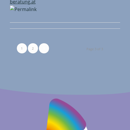
beratung.at
1
2
3
Page 3 of 3