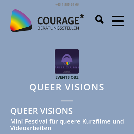
+43 1 585 69 66
EVENTS QBZ
QUEER VISIONS
QUEER VISIONS
Mini-Festival für queere Kurzfilme und
Videoarbeiten