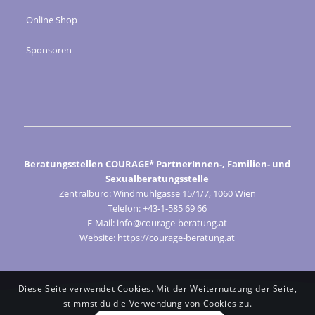
Online Shop
Sponsoren
Beratungsstellen COURAGE* PartnerInnen-, Familien- und
Sexualberatungsstelle
Zentralbüro: Windmühlgasse 15/1/7, 1060 Wien
Telefon: +43-1-585 69 66
E-Mail: info@courage-beratung.at
Website: https://courage-beratung.at
Diese Seite verwendet Cookies. Mit der Weiternutzung der Seite,
stimmst du die Verwendung von Cookies zu.