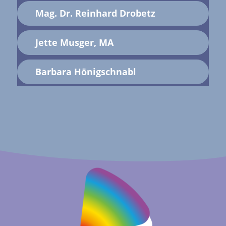
Mag. Dr. Reinhard Drobetz
Jette Musger, MA
Barbara Hönigschnabl