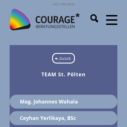
+43 1 585 69 66
Zurück
TEAM St. Pölten
Mag. Johannes Wahala
Ceyhan Yerlikaya, BSc