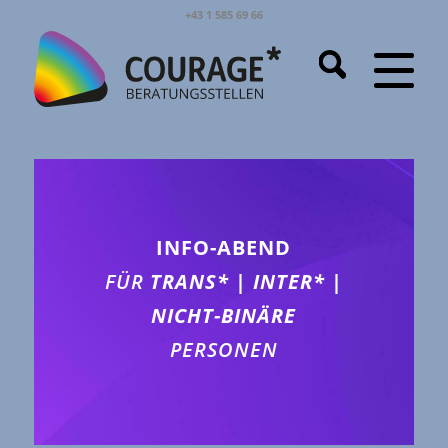
+43 1 585 69 66
INFO-ABEND
FÜR
TRANS* | INTER* |
NICHT-BINÄRE
PERSONEN