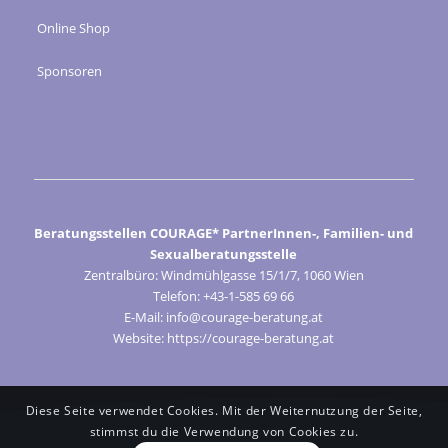
Online Shop
Sponsoren
Beratungsstellen COURAGE* PartnerInnen-, Familien- und
Sexualberatungsstelle
Zentralbüro: Windmühlgasse 15/1/7, 1060 Wien
Telefon: +43-1-585 69 66
E-Mail: info@courage-beratung.at
Website: https://courage-beratung.at
Diese Seite verwendet Cookies. Mit der Weiternutzung der Seite,
stimmst du die Verwendung von Cookies zu.