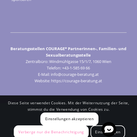
Beratungsstellen COURAGE* PartnerInnen-, Familien- und
Sexualberatungsstelle
Zentralbüro: Windmühlgasse 15/1/7, 1060 Wien
Telefon: +43-1-585 69 66
E-Mail: info@courage-beratung.at
Website: https://courage-beratung.at
Diese Seite verwendet Cookies. Mit der Weiternutzung der Seite,
stimmst du die Verwendung von Cookies zu.
Einstellungen akzeptieren
© Courage 2024
Verberge nur die Benachrichtigung
Einstellungen
Impressum
Cookie-Präferenzen