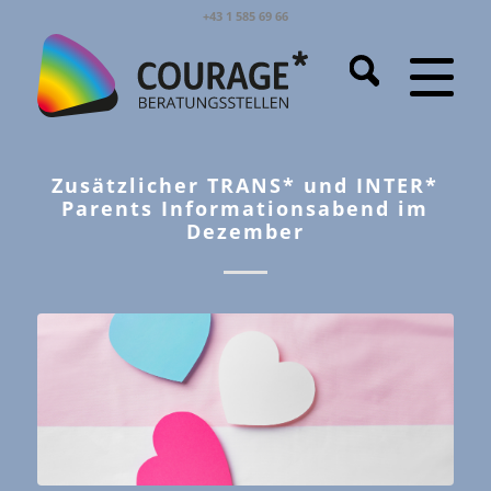
+43 1 585 69 66
Zusätzlicher TRANS* und INTER*
Parents Informationsabend im
Dezember