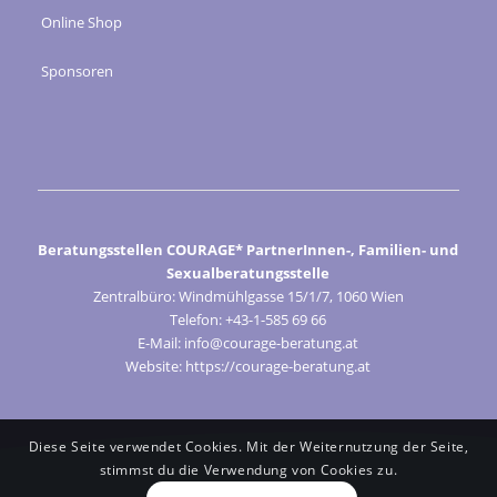
Online Shop
Sponsoren
Beratungsstellen COURAGE* PartnerInnen-, Familien- und
Sexualberatungsstelle
Zentralbüro: Windmühlgasse 15/1/7, 1060 Wien
Telefon: +43-1-585 69 66
E-Mail: info@courage-beratung.at
Website: https://courage-beratung.at
Diese Seite verwendet Cookies. Mit der Weiternutzung der Seite,
stimmst du die Verwendung von Cookies zu.