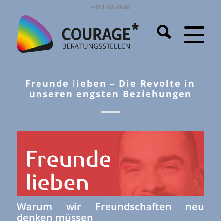
+43 1 585 69 66
Freunde lieben – Die Revolte in
unseren engsten Beziehungen
Warum wir Freundschaften neu
denken müssen