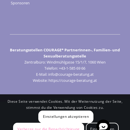
Sponsoren
Beratungsstellen COURAGE* PartnerInnen-, Familien- und
Sexualberatungsstelle
Zentralbüro: Windmühlgasse 15/1/7, 1060 Wien
Telefon: +43-1-585 69 66
E-Mail: info@courage-beratung.at
Website: https://courage-beratung.at
Diese Seite verwendet Cookies. Mit der Weiternutzung der Seite,
stimmst du die Verwendung von Cookies zu.
Einstellungen akzeptieren
© Courage 2024
Verberge nur die Benachrichtigung
Einstellungen