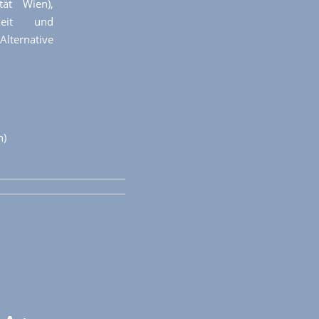
tät Wien),
gkeit und
Alternative
n)