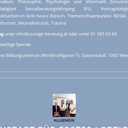
tudium Philosophie, Psychologie und Informatik (Universi
htstätigkeit Sexualberatungslehrgang SFU, Vortragstäti
keitsarbeit im Kink Aware Bereich, Themenschwerpunkte: BDSM, 
formen, Neurodiversität, Trauma
ng
unter info@courage-beratung.at oder unter 01 585 69 66
reiwillige Spende
res Bildungszentrum (Windmühlgasse 15, Gassenlokal, 1060 Wie
ALLGEMEIN