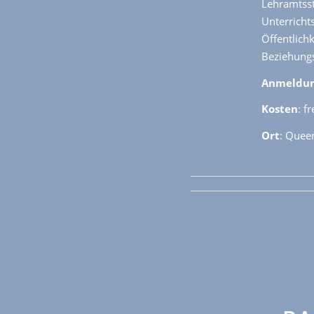
Lehramtss
Unterric
Öffentlich
Beziehungs
Anmeldu
Kosten
: f
Ort
: Quee