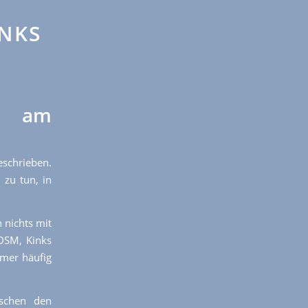
NKS
sl am
schrieben.
 zu tun, in
 nichts mit
DSM, Kinks
mmer häufig
ischen den