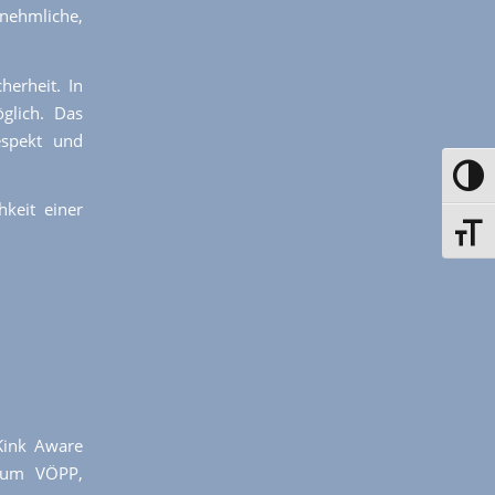
rnehmliche,
herheit. In
glich. Das
espekt und
Toggle
hkeit einer
Toggle
 Kink Aware
culum VÖPP,