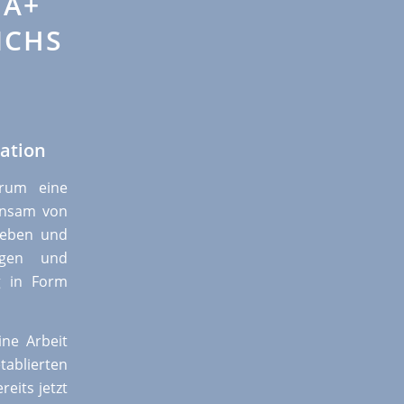
QA+
ICHS
mation
rum eine
einsam von
ieben und
igen und
g in Form
ne Arbeit
blierten
eits jetzt