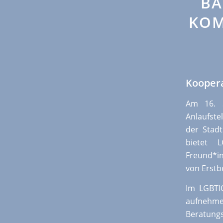
BA
KOM
Koopera
Am 16. 
Anlaufste
der Stad
bietet 
Freund*i
von Erstb
Im LGBTI
aufnehm
Beratungs