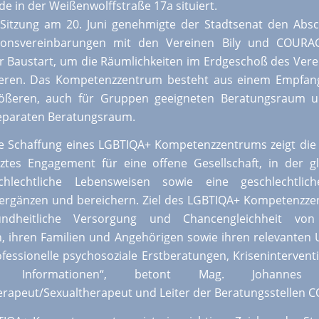
e in der Weißenwolffstraße 17a situiert.
 Sitzung am 20. Juni genehmigte der Stadtsenat den Abs
ionsvereinbarungen mit den Vereinen Bily und COURA
er Baustart, um die Räumlichkeiten im Erdgeschoß des Ver
ieren. Das Kompetenzzentrum besteht aus einem Empfang
ößeren, auch für Gruppen geeigneten Beratungsraum 
eparaten Beratungsraum.
e Schaffung eines LGBTIQA+ Kompetenzzentrums zeigt die 
ztes Engagement für eine offene Gesellschaft, in der g
chlechtliche Lebensweisen sowie eine geschlechtliche
ergänzen und bereichern. Ziel des LGBTIQA+ Kompetenzze
ndheitliche Versorgung und Chancengleichheit vo
 ihren Familien und Angehörigen sowie ihren relevanten
fessionelle psychosoziale Erstberatungen, Kriseninterven
ten Informationen“, betont Mag. Johannes 
rapeut/Sexualtherapeut und Leiter der Beratungsstellen 