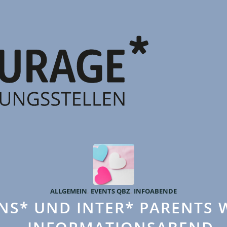
ALLGEMEIN
,
EVENTS QBZ
,
INFOABENDE
NS* UND INTER* PARENTS 