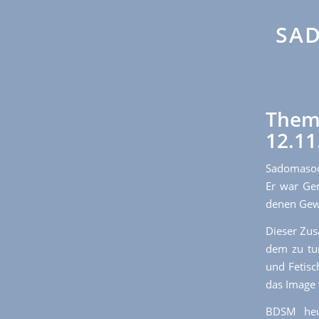
SA
Them
12.11
Sadomasoc
Er war Ger
denen Gewa
Dieser Zus
dem zu tu
und Fetisc
das Image 
BDSM heut