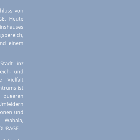
chluss von
GE. Heute
einshauses
sbereich,
und einem
Stadt Linz
leich- und
 Vielfalt
ntrums ist
n queeren
 Umfeldern
tionen und
Wahala,
COURAGE.