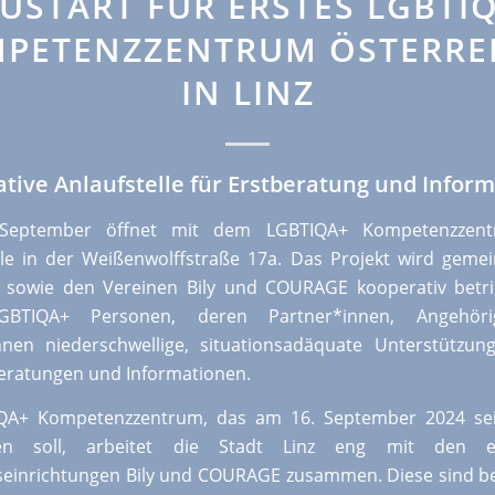
USTART FÜR ERSTES LGBTI
PETENZZENTRUM ÖSTERRE
IN LINZ
tive Anlaufstelle für Erstberatung und Infor
September öffnet mit dem LGBTIQA+ Kompetenzzent
lle in der Weißenwolffstraße 17a. Das Projekt wird gem
t sowie den Vereinen Bily und COURAGE kooperativ betr
LGBTIQA+ Personen, deren Partner*innen, Angehör
nnen niederschwellige, situationsadäquate Unterstützun
eratungen und Informationen.
QA+ Kompetenzzentrum, das am 16. September 2024 sei
en soll, arbeitet die Stadt Linz eng mit den eta
einrichtungen Bily und COURAGE zusammen. Diese sind ber