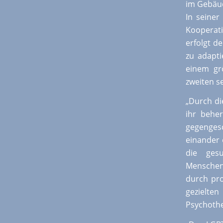
im Gebäud
In seiner
Kooperat
erfolgt d
zu adapt
einem gr
zweiten s
„Durch di
ihr beher
gegenges
einander 
die gesu
Menschen,
durch pro
geziel
Psychothe