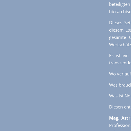
beteiligte
hierarchisc
Dieses Set
diesem
„s
gesamte G
Wertschätz
Es ist ein
transzende
Wo verlauf
Was brauch
Was ist No
Diesen ent
Mag. Astr
Profession