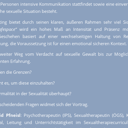
n Personen intensive Kommunikation stattfindet sowie eine einve
he sexuelle Situation besteht.
ting bietet durch seinen klaren, äußeren Rahmen sehr viel Sic
afespace“
wird ein hohes Maß an Intensität und Präsenz mö
eschehen basiert auf einer wechselseitigen Haltung von R
ung, die Voraussetzung ist für einen emotional sicheren Kontext.
 weiter Weg vom Verdacht auf sexuelle Gewalt bis zur Möglic
nten Erfahrung.
en die Grenzen?
t es, um diese einzuhalten?
rmalität in der Sexualität überhaupt?
scheidenden Fragen widmet sich der Vortrag.
id Pfneisl
: Psychotherapeutin (IPS), Sexualtherapeutin (ÖGS),
al, Leitung und Unterrichtstätigkeit im Sexualtherapiecurri