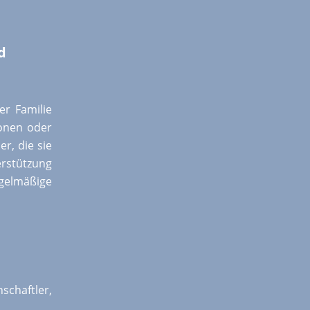
d
er Familie
sonen oder
r, die sie
rstützung
egelmäßige
schaftler,