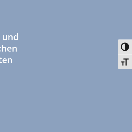
 und
chen
Toggle
ten
Toggle