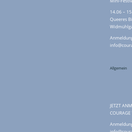
Mini-Festi
14.06 – 15
Queeres B
Widmühlga
Anmeldun
info@coura
Allgemein
JETZT ANME
COURAGE 
Anmeldun
info@coura