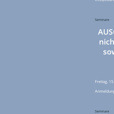
Seminare
AUS
nic
so
Freitag, 1
Anmeldung
Seminare