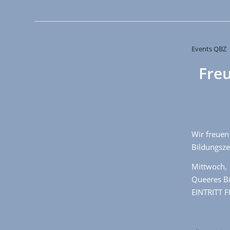
Events QBZ
Freu
Wir freuen
Bildungsz
Mittwoch, 
Queeres B
EINTRITT F