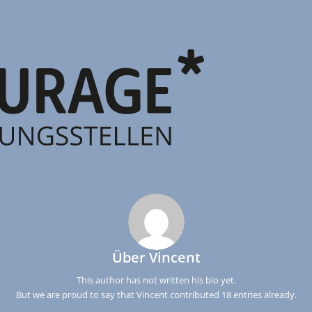
Über
Vincent
This author has not written his bio yet.
But we are proud to say that
Vincent
contributed 18 entries already.