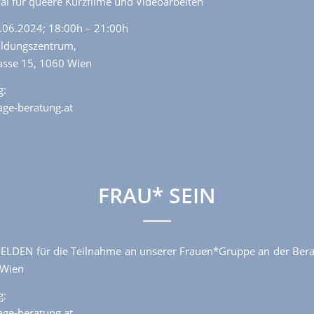
val für queere Kurzfilme und Videoarbeiten
.06.2024; 18:00h – 21:00h
ildungszentrum,
sse 15, 1060 Wien
g:
ge-beratung.at
FRAU* SEIN
LDEN für die Teilnahme an unserer Frauen*Gruppe an der Bera
Wien
g:
ge-beratung.at