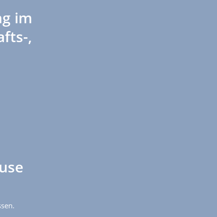
ng im
fts-,
use
ssen.