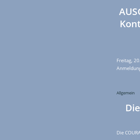
AUSG
Kont
Freitag, 2
Anmeldung
Allgemein
Di
Die COURAG