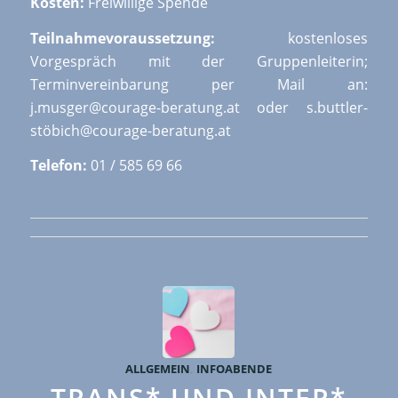
Kosten:
Freiwillige Spende
Teilnahmevoraussetzung:
kostenloses
Vorgespräch mit der Gruppenleiterin;
Terminvereinbarung per Mail an:
j.musger@courage-beratung.at oder s.buttler-
stöbich@courage-beratung.at
Telefon:
01 / 585 69 66
ALLGEMEIN
,
INFOABENDE
TRANS* UND INTER*