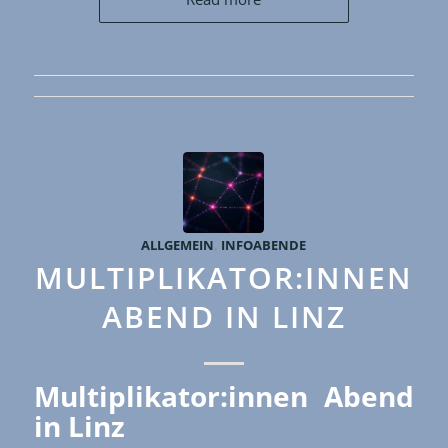
ALLGEMEIN
,
INFOABENDE
MULTIPLIKATOR:INNEN
ABEND IN LINZ
Multiplikator:innen Abend
in Linz