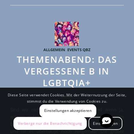
ALLGEMEIN
,
EVENTS QBZ
THEMENABEND: DAS
VERGESSENE B IN
LGBTQIA+
Diese Seite verwendet Cookies. Mit der Weiternutzung der Seite,
stimmst du die Verwendung von Cookies zu.
Sind wir nicht alle ein bisschen bi? Und wenn ja,
Einstellungen akzeptieren
warum reden wir dann so wenig darüber? Warum
Verberge nur die Benachrichtigung
Einstellungen
benutzen nur so wenige von uns dieses Label für sich –
und ist es überhaupt noch zeitgemäß? Die größte