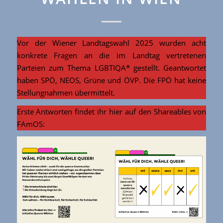
Vor der Wiener Landtagswahl 2025 wurden acht
konkrete Fragen an die im Landtag vertretenen
Parteien zum Thema LGBTIQA* gestellt. Geantwortet
haben SPÖ, NEOS, Grüne und ÖVP. Die FPÖ hat keine
Stellungnahmen übermittelt.
Erste Antworten findet ihr hier auf den Shareables von
FAmOS: