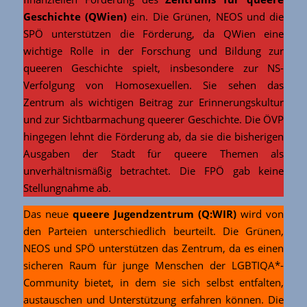
Geschichte (QWien)
ein. Die Grünen, NEOS und die
SPÖ unterstützen die Förderung, da QWien eine
wichtige Rolle in der Forschung und Bildung zur
queeren Geschichte spielt, insbesondere zur NS-
Verfolgung von Homosexuellen. Sie sehen das
Zentrum als wichtigen Beitrag zur Erinnerungskultur
und zur Sichtbarmachung queerer Geschichte. Die ÖVP
hingegen lehnt die Förderung ab, da sie die bisherigen
Ausgaben der Stadt für queere Themen als
unverhältnismäßig betrachtet. Die FPÖ gab keine
Stellungnahme ab.
Das neue
queere Jugendzentrum (Q:WIR)
wird von
den Parteien unterschiedlich beurteilt. Die Grünen,
NEOS und SPÖ unterstützen das Zentrum, da es einen
sicheren Raum für junge Menschen der LGBTIQA*-
Community bietet, in dem sie sich selbst entfalten,
austauschen und Unterstützung erfahren können. Die