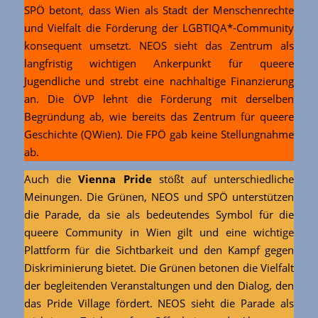
SPÖ betont, dass Wien als Stadt der Menschenrechte
und Vielfalt die Förderung der LGBTIQA*-Community
konsequent umsetzt. NEOS sieht das Zentrum als
langfristig wichtigen Ankerpunkt für queere
Jugendliche und strebt eine nachhaltige Finanzierung
an. Die ÖVP lehnt die Förderung mit derselben
Begründung ab, wie bereits das Zentrum für queere
Geschichte (QWien). Die FPÖ gab keine Stellungnahme
ab.
Auch die
Vienna Pride
stößt auf unterschiedliche
Meinungen. Die Grünen, NEOS und SPÖ unterstützen
die Parade, da sie als bedeutendes Symbol für die
queere Community in Wien gilt und eine wichtige
Plattform für die Sichtbarkeit und den Kampf gegen
Diskriminierung bietet. Die Grünen betonen die Vielfalt
der begleitenden Veranstaltungen und den Dialog, den
das Pride Village fördert. NEOS sieht die Parade als