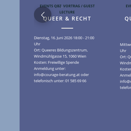
EVENTS QBZ
,
VORTRAG / GUEST
EV
LECTURE
QUEER & RECHT
Q
Dienstag, 16. Juni 2026 18:00 - 21:00
Uhr
Mittwo
Ort: Queeres Bildungszentrum,
Uhr
Windmühlgasse 15, 1060 Wien
Ort: 
Kosten: Freiwillige Spende
Windm
Anmeldung unter:
Kosten
info@courage-beratung.at oder
Anmel
telefonisch unter: 01 585 69 66
info@
telefo