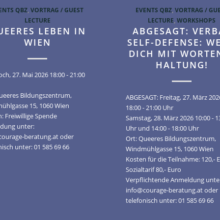
ENTS QBZ
,
VORTRAG / GUEST
EVENTS QBZ
,
VORTRAG / GU
LECTURE
LECTURE
,
WORKSHOPS
UEERES LEBEN IN
ABGESAGT: VERB
WIEN
SELF-DEFENSE: W
DICH MIT WORTE
HALTUNG!
ch, 27. Mai 2026 18:00 - 21:00
Queeres Bildungszentrum,
ABGESAGT: Freitag, 27. März 202
ühlgasse 15, 1060 Wien
18:00 - 21:00 Uhr
: Freiwillige Spende
Samstag, 28. März 2026 10:00 - 1
dung unter:
Uhr und 14:00 - 18:00 Uhr
courage-beratung.at oder
Ort: Queeres Bildungszentrum,
nisch unter: 01 585 69 66
Windmühlgasse 15, 1060 Wien
Kosten für die Teilnahme: 120,- 
Sozialtarif 80,- Euro
Verpflichtende Anmeldung unte
info@courage-beratung.at oder
telefonisch unter: 01 585 69 66