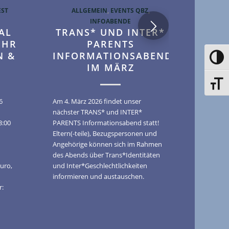
EST
ALLGEMEIN
,
EVENTS QBZ
,
INFOABENDE
AL
TRANS* UND INTER*
EHR
PARENTS
N &
INFORMATIONSABEND
Toggle
IM MÄRZ
Toggle
6
Am 4. März 2026 findet unser
nächster TRANS* und INTER*
3:00
PARENTS Informationsabend statt!
Eltern(-teile), Bezugspersonen und
Angehörige können sich im Rahmen
des Abends über Trans*Identitäten
Euro,
und Inter*Geschlechtlichkeiten
informieren und austauschen.
r: