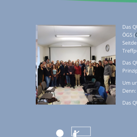
Das Q
ÖGS (
Seitde
Treffp
Das Q
Prinzi
Um uns
Denn: 
Das Q