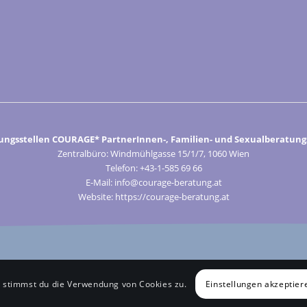
ungsstellen COURAGE* PartnerInnen-, Familien- und Sexualberatungs
Zentralbüro: Windmühlgasse 15/1/7, 1060 Wien
Telefon: +43-1-585 69 66
E-Mail: info@courage-beratung.at
Website: https://courage-beratung.at
Einstellungen akzeptier
, stimmst du die Verwendung von Cookies zu.