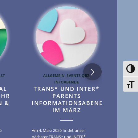
Toggle
EST
ALLGEMEIN
,
EVENTS QBZ
,
INFOABENDE
Toggle
AL
TRANS* UND INTER*
EHR
PARENTS
N &
INFORMATIONSABEND
IM MÄRZ
6
Am 4. März 2026 findet unser
nächster TRANS* und INTER*