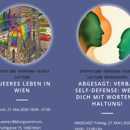
ENTS QBZ
,
VORTRAG / GUEST
EVENTS QBZ
,
VORTRAG / GU
LECTURE
LECTURE
,
WORKSHOPS
UEERES LEBEN IN
ABGESAGT: VERB
WIEN
SELF-DEFENSE: W
DICH MIT WORTE
HALTUNG!
ch, 27. Mai 2026 18:00 - 21:00
Queeres Bildungszentrum,
ABGESAGT: Freitag, 27. März 202
ühlgasse 15, 1060 Wien
18:00 - 21:00 Uhr