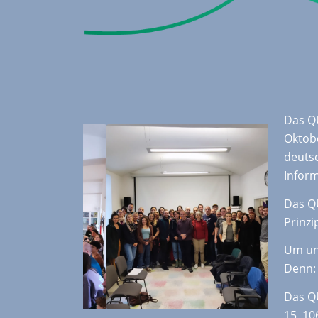
Das Q
Oktobe
deutsc
Infor
Das Q
Prinzi
Um uns
Denn: 
Das Q
15, 10